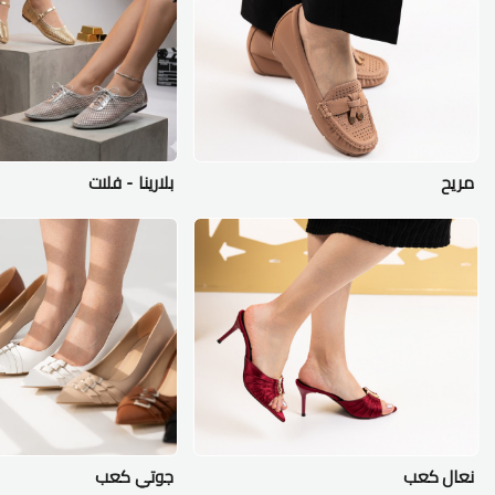
مريح
بلارينا - فلات
نعال كعب
جوتي كعب