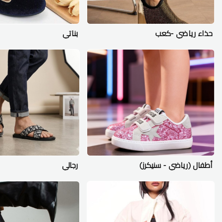
حذاء رياضي -كعب
بناتي
أطفال (رياضي - سنيكرز)
رجالي