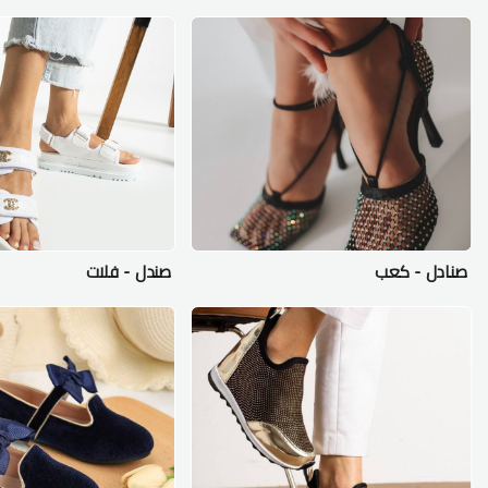
صنادل - كعب
صندل - فلات