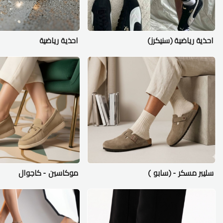
احذية رياضية (سنيكرز)
احذية رياضية
سليبر مسكر - (سابو )
موكاسين - كاجوال