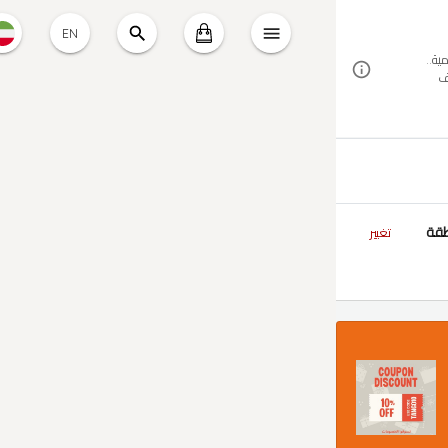
EN
ية..
ف
طقة
تغيير