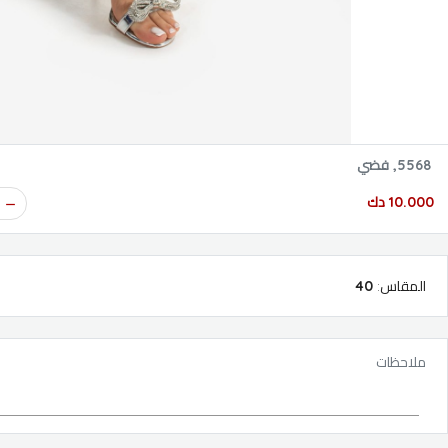
5568, فضي
10.000 دك
المقاس
:
40
ملاحظات