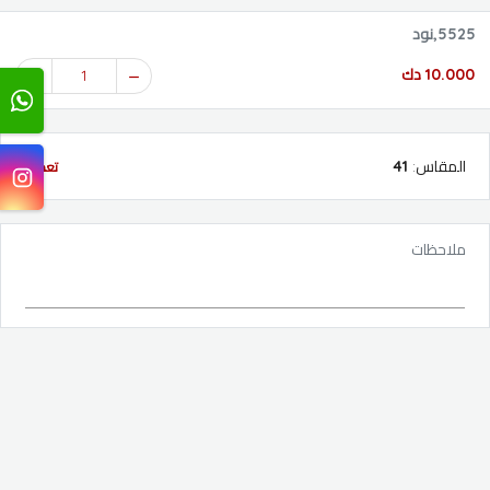
5525,نود
10.000 دك
1
المقاس
:
41
تعديل
ملاحظات