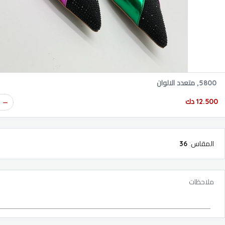
5800, متعدد الالوان
12.500 دك
المقاس
:
36
ملاحظات