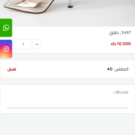
5697, ذهبي
10.000 دك
1
المقاس
:
40
تعديل
ملاحظات