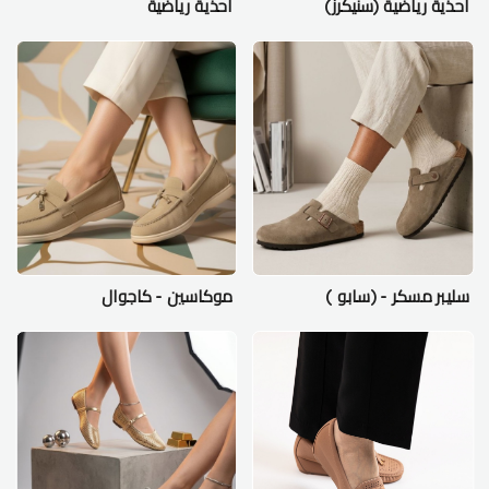
احذية رياضية (سنيكرز)
احذية رياضية
سليبر مسكر - (سابو )
موكاسين - كاجوال