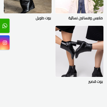
ملابس وفساتين نسائية
بوت طويل
بوت قصير