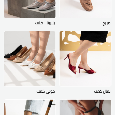
مريح
بلارينا - فلات
نعال كعب
جوتي كعب