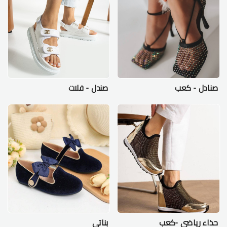
صنادل - كعب
صندل - فلات
حذاء رياضي -كعب
بناتي