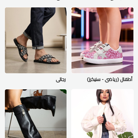
أطفال (رياضي - سنيكرز)
رجالي