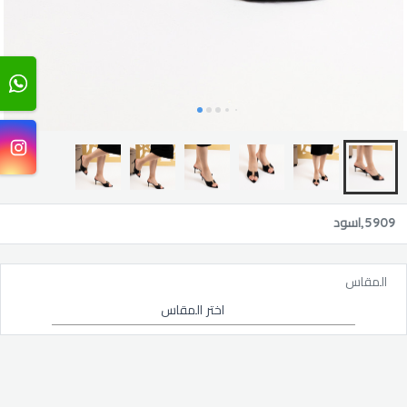
5909,اسود
المقاس
اختر المقاس