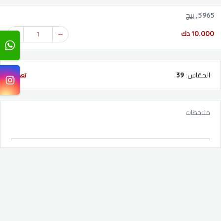
5965, بيج
10.000 دك
1
المقاس
:
39
تعديل
ملاحظات