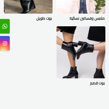
ملابس وفساتين نسائية
بوت طويل
بوت قصير