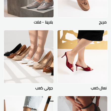
مريح
بلارينا - فلات
نعال كعب
جوتي كعب