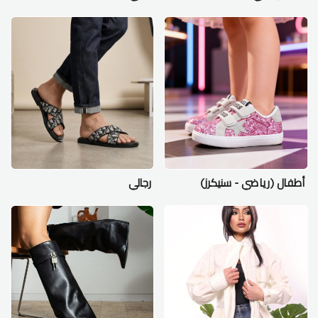
أطفال (رياضي - سنيكرز)
رجالي