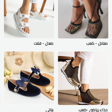
صنادل - كعب
صندل - فلات
حذاء رياضي -كعب
بناتي