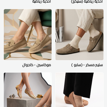
احذية رياضية (سنيكرز)
احذية رياضية
سليبر مسكر - (سابو )
موكاسين - كاجوال