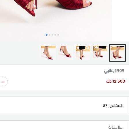
5909,عنابي
12.500 دك
المقاس
:
37
ملاحظات