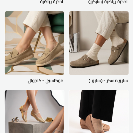
احذية رياضية (سنيكرز)
احذية رياضية
سليبر مسكر - (سابو )
موكاسين - كاجوال