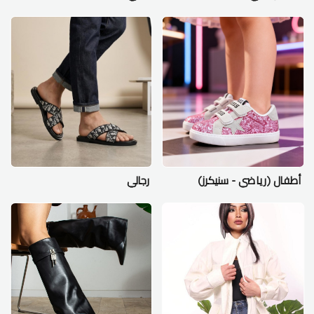
أطفال (رياضي - سنيكرز)
رجالي