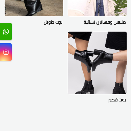
ملابس وفساتين نسائية
بوت طويل
بوت قصير