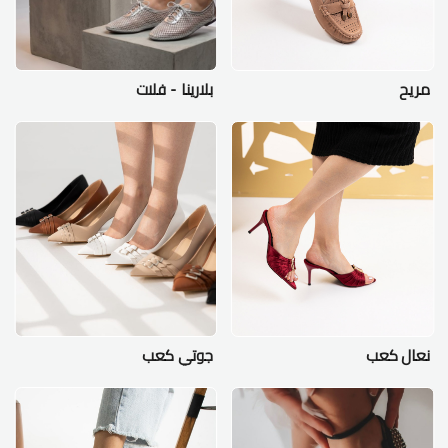
مريح
بلارينا - فلات
نعال كعب
جوتي كعب