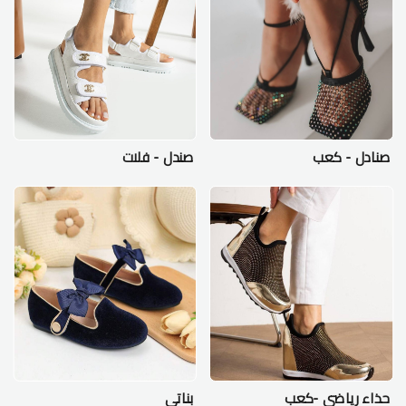
صنادل - كعب
صندل - فلات
حذاء رياضي -كعب
بناتي