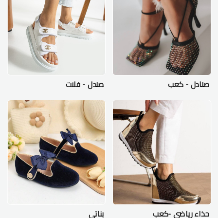
صنادل - كعب
صندل - فلات
حذاء رياضي -كعب
بناتي