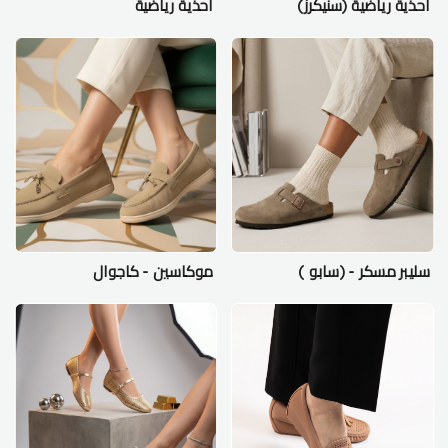
احذية رياضية (سنيكرز)
احذية رياضية
سليبر مسكر - (سابو )
موكاسين - كاجوال