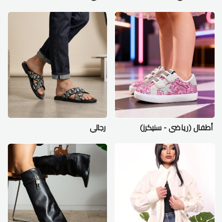
أطفال (رياضي - سنيكرز)
رجالي