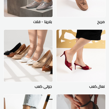
مريح
بلارينا - فلات
نعال كعب
جوتي كعب