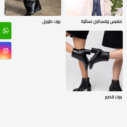
ملابس وفساتين نسائية
بوت طويل
بوت قصير