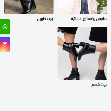
ملابس وفساتين نسائية
بوت طويل
بوت قصير