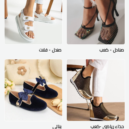
صنادل - كعب
صندل - فلات
حذاء رياضي -كعب
بناتي