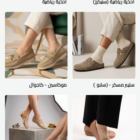
احذية رياضية (سنيكرز)
احذية رياضية
سليبر مسكر - (سابو )
موكاسين - كاجوال