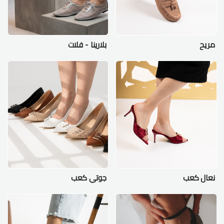
مريح
بلارينا - فلات
نعال كعب
جوتي كعب