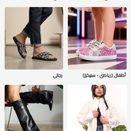
أطفال (رياضي - سنيكرز)
رجالي