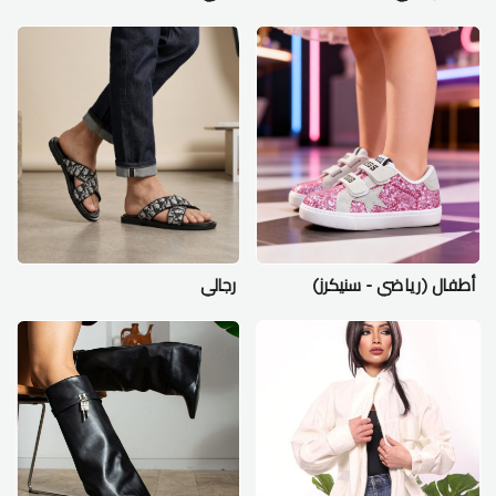
أطفال (رياضي - سنيكرز)
رجالي