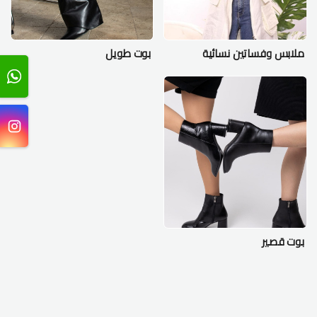
ملابس وفساتين نسائية
بوت طويل
بوت قصير