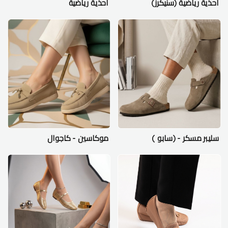
احذية رياضية (سنيكرز)
احذية رياضية
سليبر مسكر - (سابو )
موكاسين - كاجوال