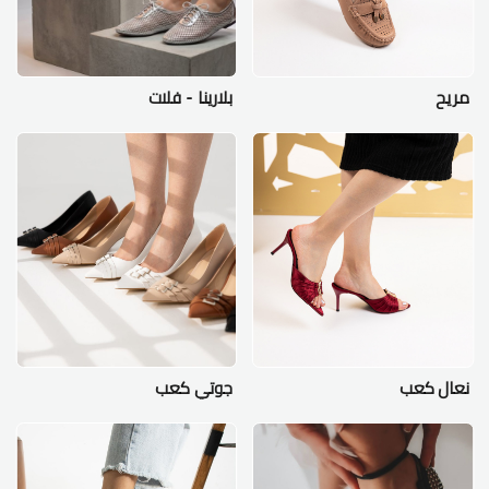
مريح
بلارينا - فلات
نعال كعب
جوتي كعب