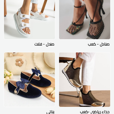
صنادل - كعب
صندل - فلات
حذاء رياضي -كعب
بناتي