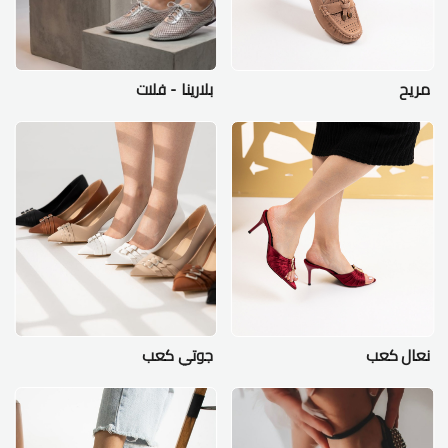
مريح
بلارينا - فلات
نعال كعب
جوتي كعب