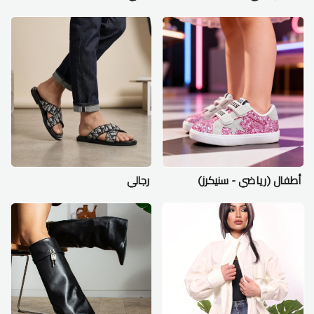
أطفال (رياضي - سنيكرز)
رجالي