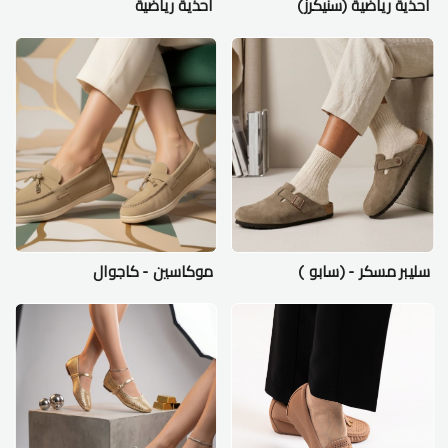
احذية رياضية (سنيكرز)
احذية رياضية
سليبر مسكر - (سابو )
موكاسين - كاجوال