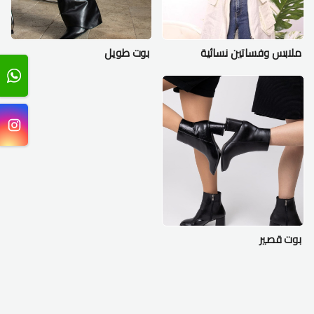
ملابس وفساتين نسائية
بوت طويل
بوت قصير