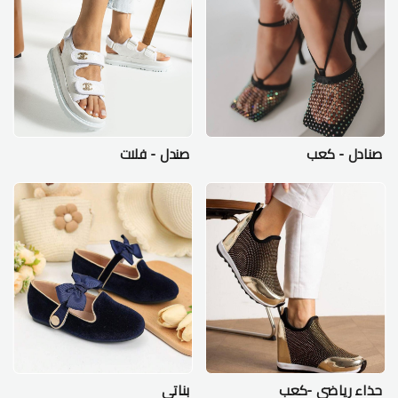
صنادل - كعب
صندل - فلات
حذاء رياضي -كعب
بناتي