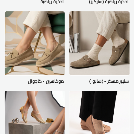
احذية رياضية (سنيكرز)
احذية رياضية
سليبر مسكر - (سابو )
موكاسين - كاجوال