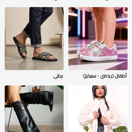
أطفال (رياضي - سنيكرز)
رجالي