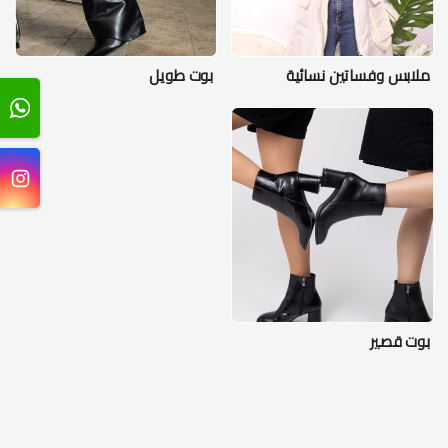
ملابس وفساتين نسائية
بوت طويل
بوت قصير