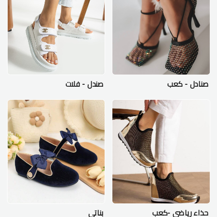
صنادل - كعب
صندل - فلات
حذاء رياضي -كعب
بناتي