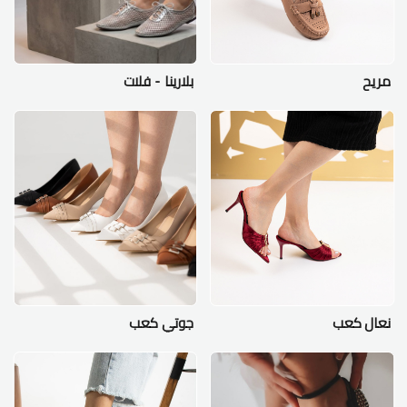
مريح
بلارينا - فلات
نعال كعب
جوتي كعب