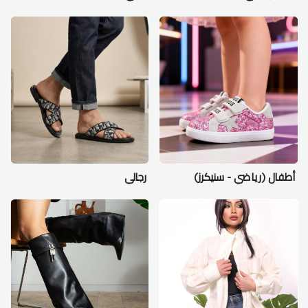
أطفال (رياضي - سنيكرز)
رجالي