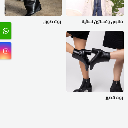
ملابس وفساتين نسائية
بوت طويل
بوت قصير