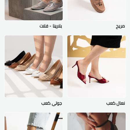
مريح
بلارينا - فلات
نعال كعب
جوتي كعب