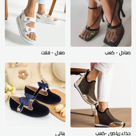
صنادل - كعب
صندل - فلات
حذاء رياضي -كعب
بناتي