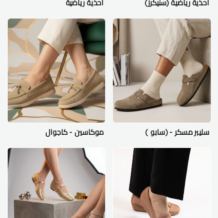
احذية رياضية (سنيكرز)
احذية رياضية
سليبر مسكر - (سابو )
موكاسين - كاجوال