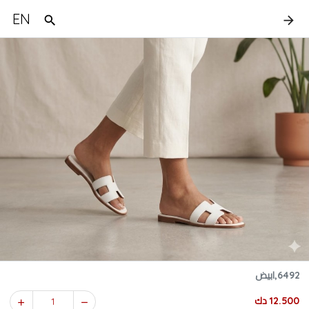
EN
6492,ابيض
12.500 دك
1