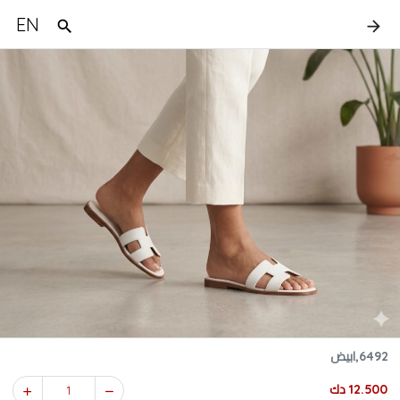
EN
6492,ابيض
12.500 دك
1