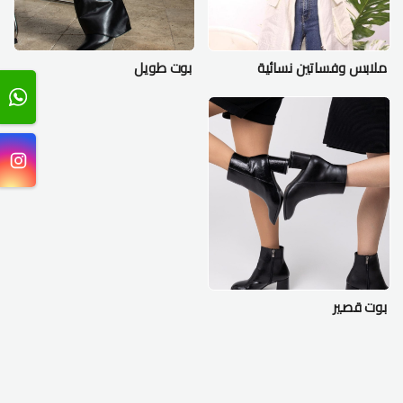
ملابس وفساتين نسائية
بوت طويل
بوت قصير