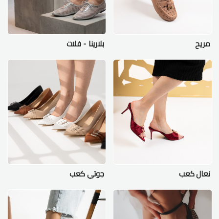
مريح
بلارينا - فلات
نعال كعب
جوتي كعب