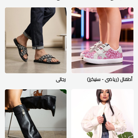
أطفال (رياضي - سنيكرز)
رجالي