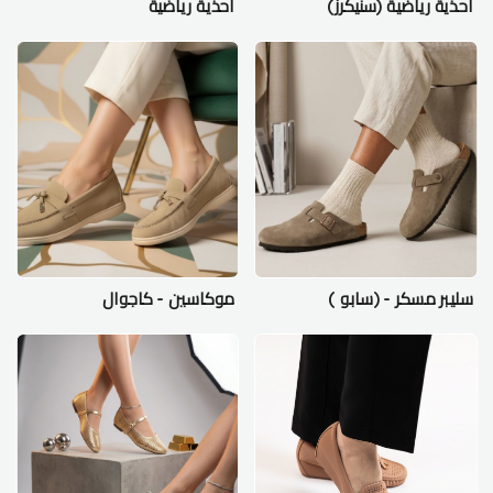
احذية رياضية (سنيكرز)
احذية رياضية
سليبر مسكر - (سابو )
موكاسين - كاجوال