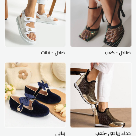
صنادل - كعب
صندل - فلات
حذاء رياضي -كعب
بناتي