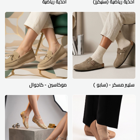
احذية رياضية (سنيكرز)
احذية رياضية
سليبر مسكر - (سابو )
موكاسين - كاجوال