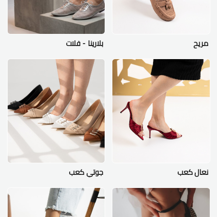
مريح
بلارينا - فلات
نعال كعب
جوتي كعب