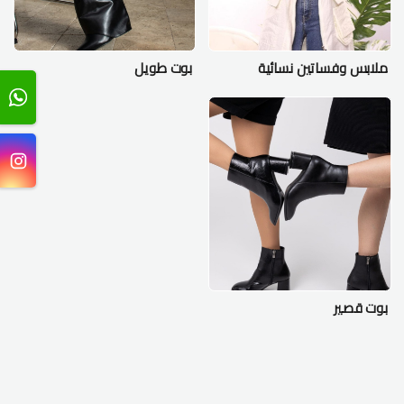
ملابس وفساتين نسائية
بوت طويل
بوت قصير