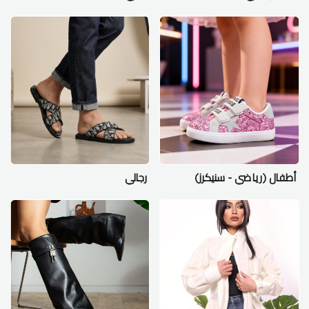
أطفال (رياضي - سنيكرز)
رجالي