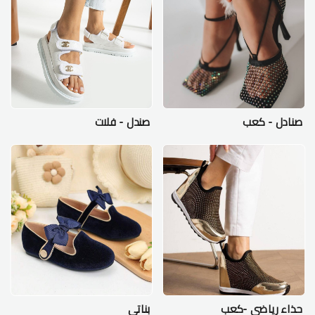
صنادل - كعب
صندل - فلات
حذاء رياضي -كعب
بناتي