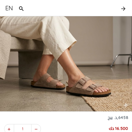
EN
6458,د. بيج
16.500 دك
1