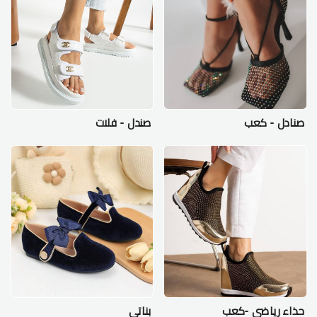
صنادل - كعب
صندل - فلات
حذاء رياضي -كعب
بناتي