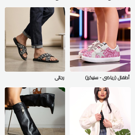
أطفال (رياضي - سنيكرز)
رجالي