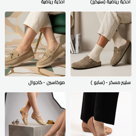
احذية رياضية (سنيكرز)
احذية رياضية
سليبر مسكر - (سابو )
موكاسين - كاجوال