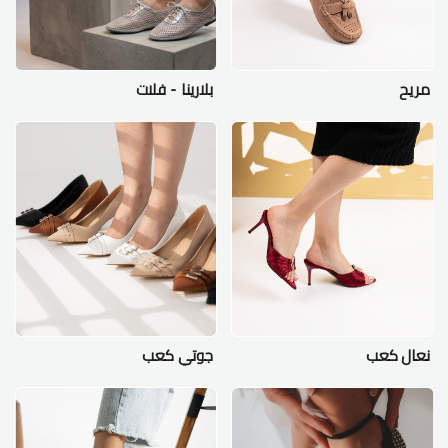
مريح
بلارينا - فلات
نعال كعب
جوتي كعب