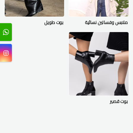
ملابس وفساتين نسائية
بوت طويل
بوت قصير