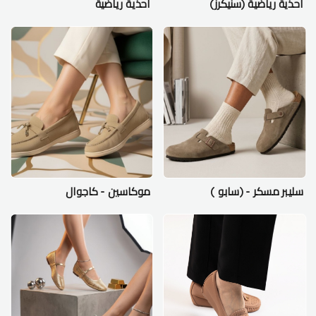
احذية رياضية (سنيكرز)
احذية رياضية
سليبر مسكر - (سابو )
موكاسين - كاجوال