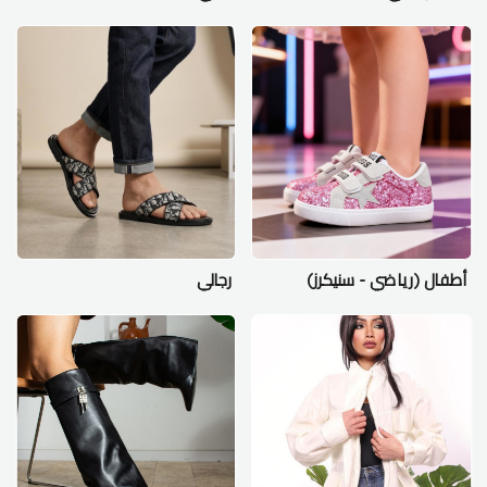
أطفال (رياضي - سنيكرز)
رجالي