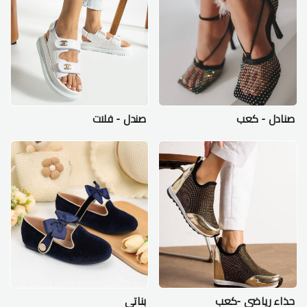
صنادل - كعب
صندل - فلات
حذاء رياضي -كعب
بناتي