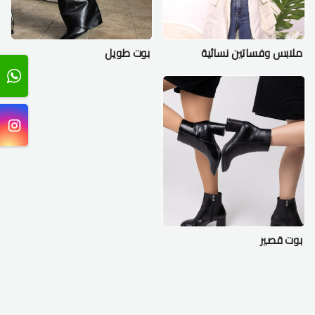
ملابس وفساتين نسائية
بوت طويل
بوت قصير