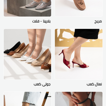
مريح
بلارينا - فلات
نعال كعب
جوتي كعب