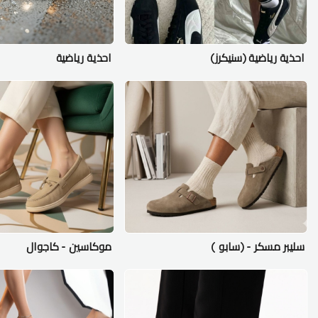
احذية رياضية (سنيكرز)
احذية رياضية
سليبر مسكر - (سابو )
موكاسين - كاجوال