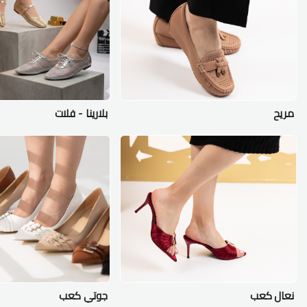
مريح
بلارينا - فلات
نعال كعب
جوتي كعب