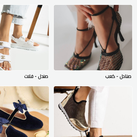
صنادل - كعب
صندل - فلات