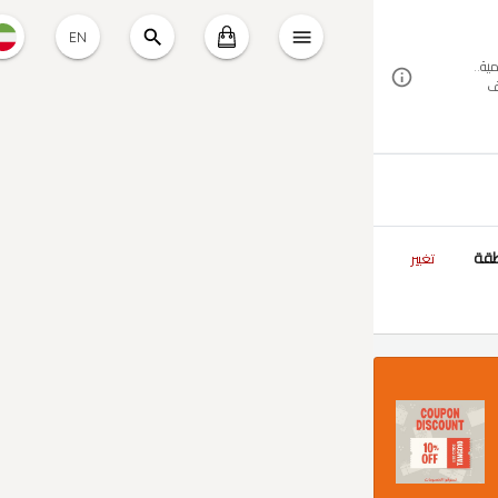
EN
ية..
ف
طقة
تغيير