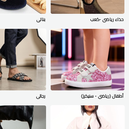
حذاء رياضي -كعب
بناتي
أطفال (رياضي - سنيكرز)
رجالي