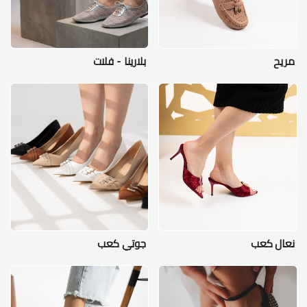
مريح
بلارينا - فلات
نعال كعب
جوتي كعب