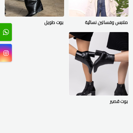
ملابس وفساتين نسائية
بوت طويل
بوت قصير