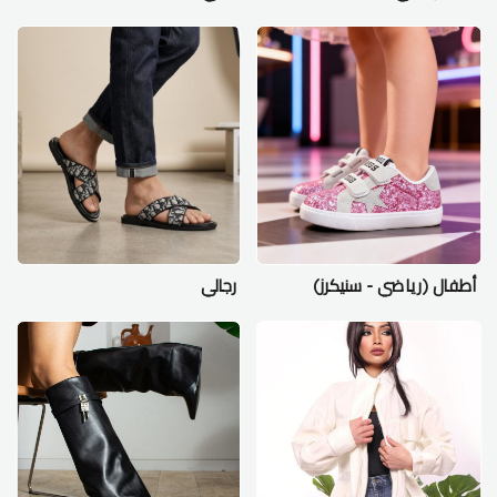
أطفال (رياضي - سنيكرز)
رجالي