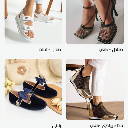
صنادل - كعب
صندل - فلات
حذاء رياضي -كعب
بناتي