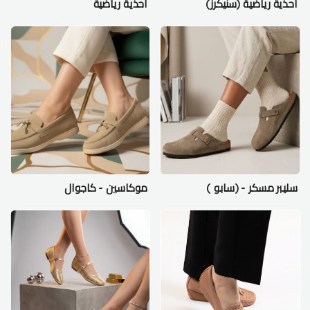
احذية رياضية (سنيكرز)
احذية رياضية
سليبر مسكر - (سابو )
موكاسين - كاجوال