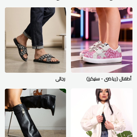
أطفال (رياضي - سنيكرز)
رجالي