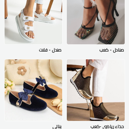
صنادل - كعب
صندل - فلات
حذاء رياضي -كعب
بناتي