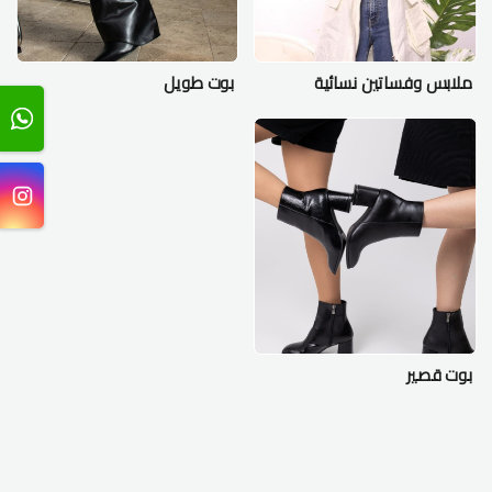
ملابس وفساتين نسائية
بوت طويل
بوت قصير