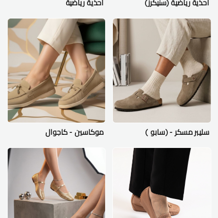
احذية رياضية (سنيكرز)
احذية رياضية
سليبر مسكر - (سابو )
موكاسين - كاجوال