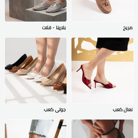
مريح
بلارينا - فلات
نعال كعب
جوتي كعب