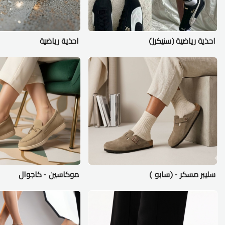
احذية رياضية (سنيكرز)
احذية رياضية
سليبر مسكر - (سابو )
موكاسين - كاجوال