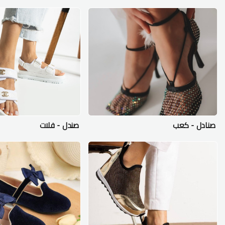
صنادل - كعب
صندل - فلات