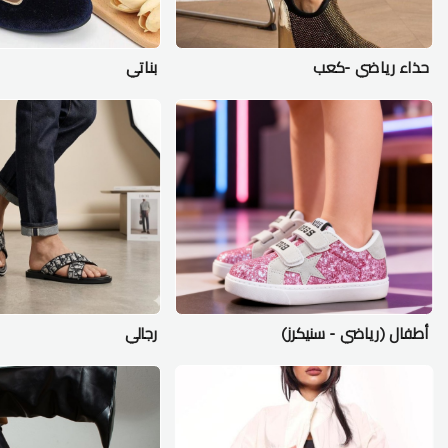
حذاء رياضي -كعب
بناتي
أطفال (رياضي - سنيكرز)
رجالي