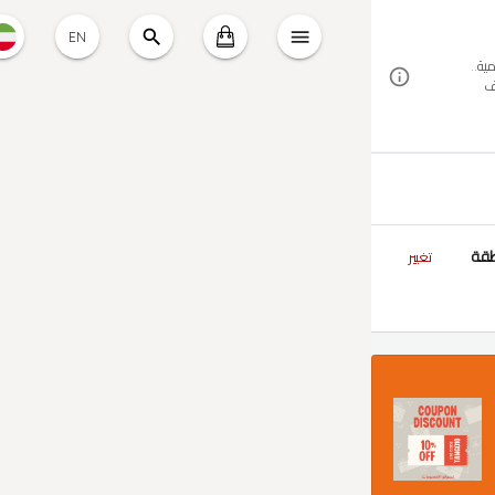
EN
ية..
ف
طقة
تغيير