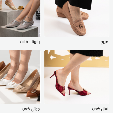
مريح
بلارينا - فلات
نعال كعب
جوتي كعب